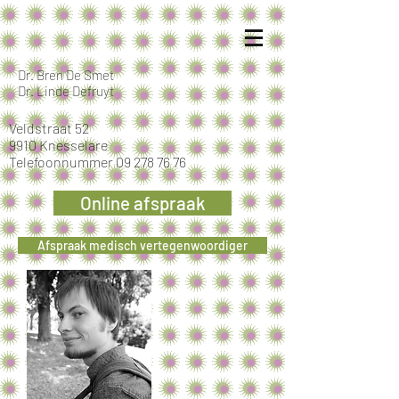
Dr. Bren De Smet
Dr. Linde Defruyt
Veldstraat 52
9910 Knesselare
Telefoonnummer
09 278 76 76
Online afspraak
Afspraak medisch vertegenwoordiger