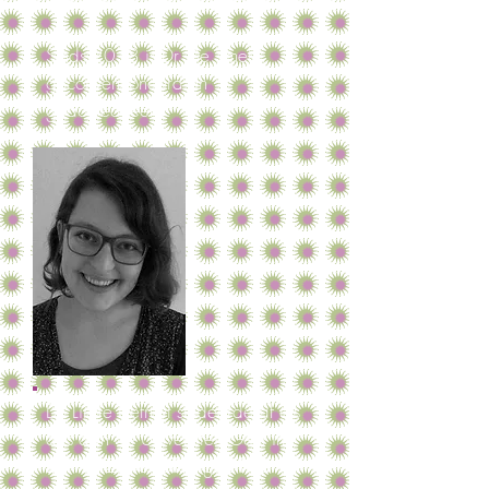
diploma's ECG en spirometrie.
Sinds 2018 is Dr. De Smet
geconventioneerd en
geaccrediteerd.
Dr. Linde Defruyt studeerde af als
arts aan de Universiteit Gent in
2016. Ze vervolledigde haar