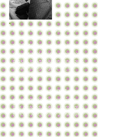
Dr. Bren De Smet studeerde af
als arts aan de Universiteit Gent
in 2016. Hij vervolledigde zijn
opleiding tot huisarts in een solo-
praktijk in Aartrijke en vervolgens
in een groepspraktijk in Esen-
Diksmuide.
Naast huisarts is Dr. De Smet ook
erkend arts bij Kind en Gezin.
Elke dinsdag doet hij consultaties
bij Kind en Gezin te Zomergem.
Dr. De Smet heeft bijkomende