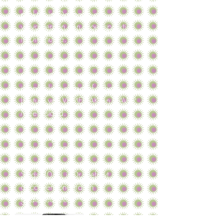
opleiding tot huisarts in een solo-
praktijk in Oostende en
vervolgens in een groepspraktijk
in Diksmuide.
Naast huisarts is Dr. Defruyt
stagecoördinator voor huisartsen-
in-opleiding en actief in het
bestuur van VEMEHAK en HAWP
Meetjesland.
Dr. Defruyt heeft bijkomende
diploma's ECG en spirometrie.
Sinds 2018 is Dr. Defruyt
geconventioneerd en
geaccrediteerd.